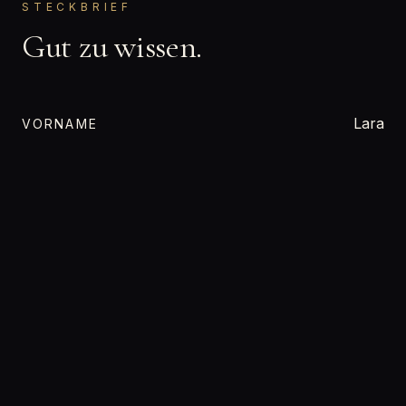
STECKBRIEF
Gut zu wissen.
Lara
VORNAME
Bisexuell
ORIENTIERUNG
Wassermann
STERNZEICHEN
keine Angabe
FAMILIENSTAND
Wixxvorlage
BERUF
Nordrhein-Westfalen
BUNDESLAND
170 cm
GRÖSSE