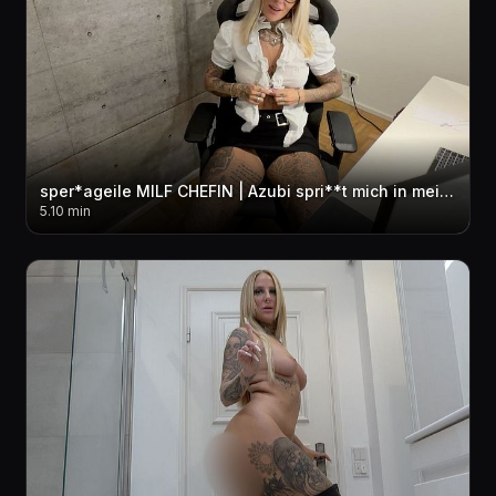
sper*ageile MILF CHEFIN | Azubi spri**t mich in meinem Büro voll
5.10 min