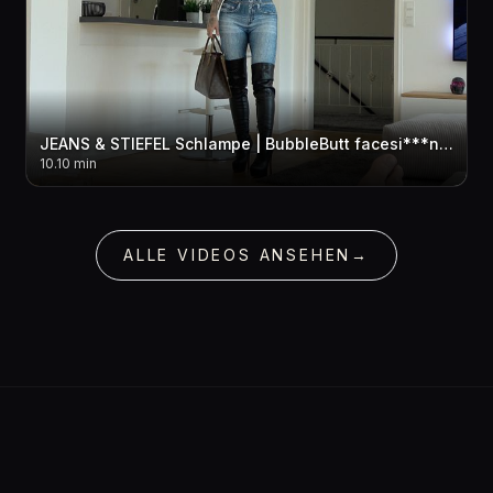
JEANS & STIEFEL Schlampe | BubbleButt facesi***ng + w*xXJOB
10.10 min
ALLE VIDEOS ANSEHEN
→