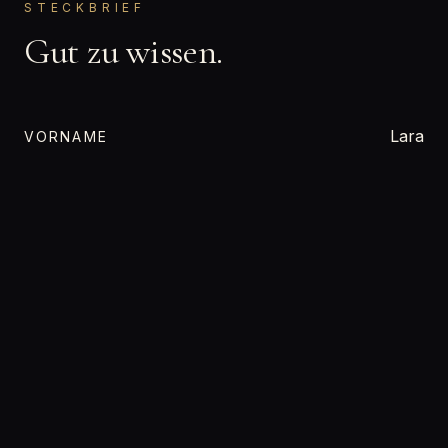
STECKBRIEF
Gut zu wissen.
Lara
VORNAME
Bisexuell
ORIENTIERUNG
Wassermann
STERNZEICHEN
keine Angabe
FAMILIENSTAND
Wixxvorlage
BERUF
Nordrhein-Westfalen
BUNDESLAND
170 cm
GRÖSSE