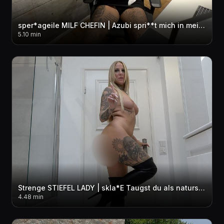
sper*ageile MILF CHEFIN | Azubi spri**t mich in meinem Büro voll
5.10 min
Strenge STIEFEL LADY | skla*E Taugst du als naturs*** EIMER?
4.48 min