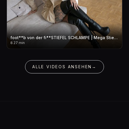
foot**b von der fi**STIEFEL SCHLAMPE | Mega Stiefel Cum***t
8.27 min
ALLE VIDEOS ANSEHEN
→