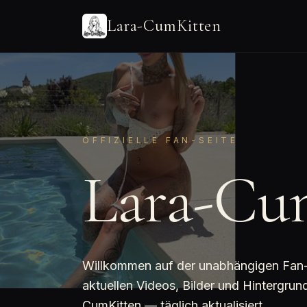
Lara-CumKitten
OFFIZIELLE FAN-SEITE
Lara-Cu
Willkommen auf der unabhängigen Fan-Se
aktuellen Videos, Bilder und Hintergrun
CumKitten — täglich aktualisiert.