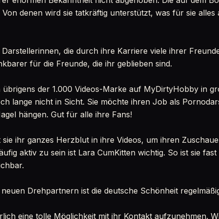
ihrer enormen Bekanntheit nicht abgehoben. Die auf dem B
Von denen wird sie tatkräftig unterstützt, was für sie alles
Darstellerinnen, die durch ihre Karriere viele ihrer Freun
barer für die Freunde, die ihr geblieben sind.
ich übrigens der 1.000 Videos-Marke auf MyDirtyHobby in gr
 noch lange nicht in Sicht. Sie möchte ihren Job als Pornodars
agel hängen. Gut für alle ihre Fans!
 sie ihr ganzes Herzblut in ihre Videos, um ihren Zuschaue
fig aktiv zu sein ist Lara CumKitten wichtig. So ist sie fas
ichbar.
neuen Drehpartnern ist die deutsche Schönheit regelmäßig
ürlich eine tolle Möglichkeit mit ihr Kontakt aufzunehmen. W