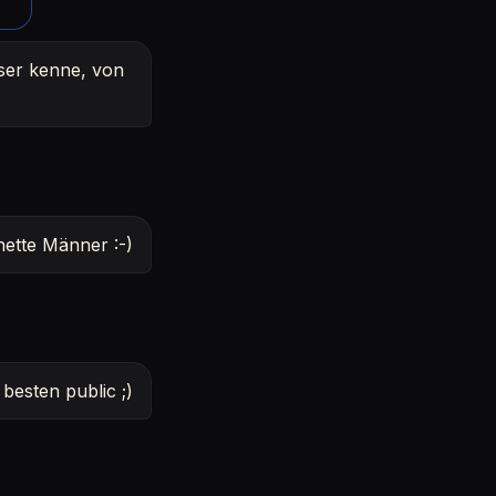
sser kenne, von
nette Männer :-)
esten public ;)