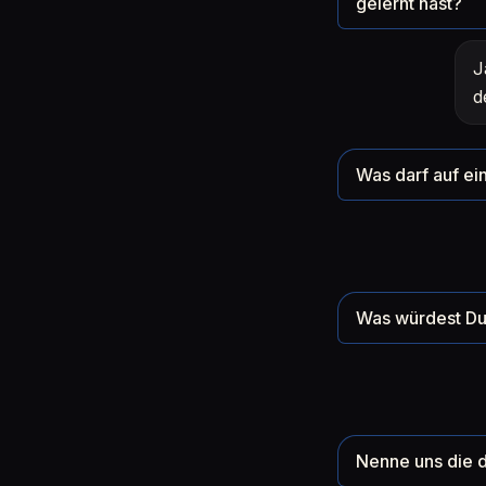
gelernt hast?
J
d
Was darf auf ein
Was würdest Du 
Nenne uns die d