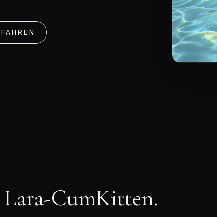
RFAHREN
n Lara-CumKitten.