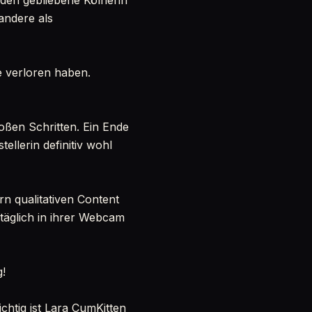
oden gebliebene Kölnerin
 andere als
de verloren haben.
oßen Schritten. Ein Ende
tellerin definitiv wohl
rn qualitativen Content
t täglich in ihrer Webcam
!
ichtig ist Lara CumKitten