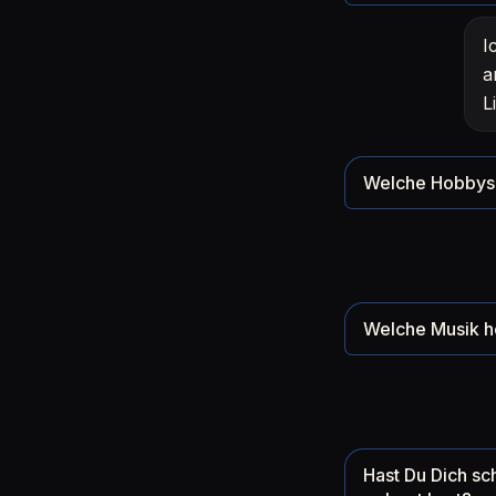
I
a
L
Welche Hobbys 
Welche Musik h
Hast Du Dich sc