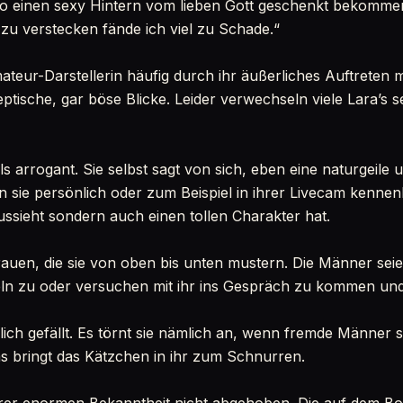
o einen sexy Hintern vom lieben Gott geschenkt bekommen.
zu verstecken fände ich viel zu Schade.“
teur-Darstellerin häufig durch ihr äußerliches Auftreten m
eptische, gar böse Blicke. Leider verwechseln viele Lara’s 
 als arrogant. Sie selbst sagt von sich, eben eine naturgeile
 sie persönlich oder zum Beispiel in ihrer Livecam kennen
ussieht sondern auch einen tollen Charakter hat.
Frauen, die sie von oben bis unten mustern. Die Männer sei
eln zu oder versuchen mit ihr ins Gespräch zu kommen und e
ich gefällt. Es törnt sie nämlich an, wenn fremde Männer s
s bringt das Kätzchen in ihr zum Schnurren.