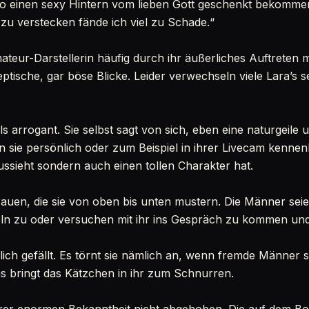
o einen sexy Hintern vom lieben Gott geschenkt bekommen.
zu verstecken fände ich viel zu Schade.“
teur-Darstellerin häufig durch ihr äußerliches Auftreten m
eptische, gar böse Blicke. Leider verwechseln viele Lara’s 
 als arrogant. Sie selbst sagt von sich, eben eine naturgeile
 sie persönlich oder zum Beispiel in ihrer Livecam kennen
ussieht sondern auch einen tollen Charakter hat.
Frauen, die sie von oben bis unten mustern. Die Männer sei
eln zu oder versuchen mit ihr ins Gespräch zu kommen und e
ich gefällt. Es törnt sie nämlich an, wenn fremde Männer s
s bringt das Kätzchen in ihr zum Schnurren.