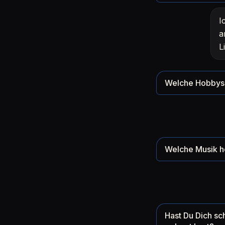
I
a
L
Welche Hobbys 
Welche Musik h
Hast Du Dich sc