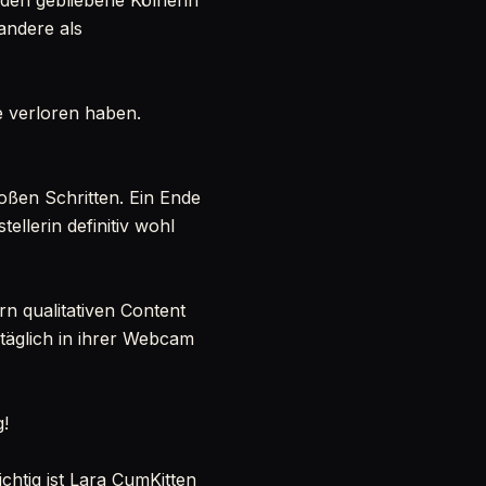
oden gebliebene Kölnerin
 andere als
de verloren haben.
oßen Schritten. Ein Ende
tellerin definitiv wohl
rn qualitativen Content
t täglich in ihrer Webcam
!
ichtig ist Lara CumKitten