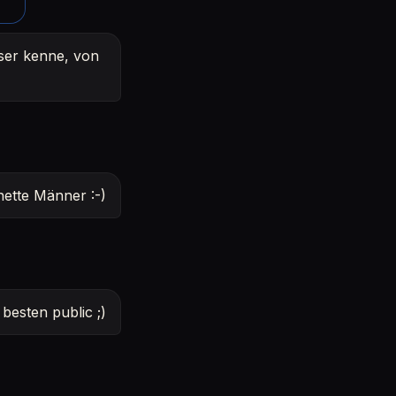
sser kenne, von
nette Männer :-)
esten public ;)