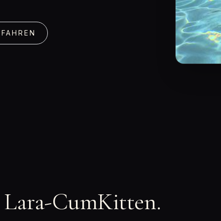
RFAHREN
n Lara-CumKitten.