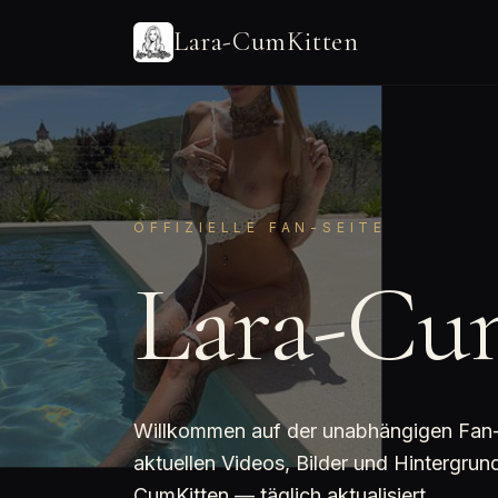
Lara-CumKitten
OFFIZIELLE FAN-SEITE
Lara-Cu
Willkommen auf der unabhängigen Fan-Se
aktuellen Videos, Bilder und Hintergrun
CumKitten — täglich aktualisiert.