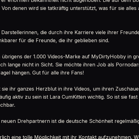
ihrer enormen Bekanntheit nicht abgehoben. Die auf dem B
Von denen wird sie tatkräftig unterstützt, was für sie alles
Darstellerinnen, die durch ihre Karriere viele ihrer Freun
barer für die Freunde, die ihr geblieben sind.
ich übrigens der 1.000 Videos-Marke auf MyDirtyHobby in gr
 noch lange nicht in Sicht. Sie möchte ihren Job als Pornodars
agel hängen. Gut für alle ihre Fans!
 sie ihr ganzes Herzblut in ihre Videos, um ihren Zuschaue
fig aktiv zu sein ist Lara CumKitten wichtig. So ist sie fas
ichbar.
neuen Drehpartnern ist die deutsche Schönheit regelmäßig
ürlich eine tolle Möglichkeit mit ihr Kontakt aufzunehmen. W