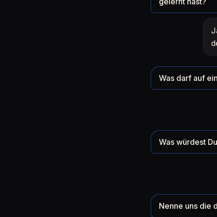
gelernt hast?
J
d
Was darf auf ein
Was würdest Du 
Nenne uns die d