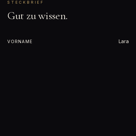
STECKBRIEF
Gut zu wissen.
Lara
VORNAME
Bisexuell
ORIENTIERUNG
Wassermann
STERNZEICHEN
keine Angabe
FAMILIENSTAND
Wixxvorlage
BERUF
Nordrhein-Westfalen
BUNDESLAND
170 cm
GRÖSSE