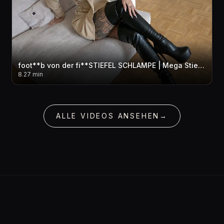
foot**b von der fi**STIEFEL SCHLAMPE | Mega Stiefel Cum***t
8.27 min
ALLE VIDEOS ANSEHEN
→