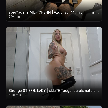
sper*ageile MILF CHEFIN | Azubi spri**t mich in meinem Büro voll
5.10 min
Strenge STIEFEL LADY | skla*E Taugst du als naturs*** EIMER?
4.48 min